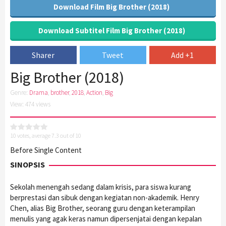
Download Film Big Brother (2018)
Download Subtitel Film Big Brother (2018)
Sharer
Tweet
Add +1
Big Brother (2018)
Genre:
Drama
,
brother
,
2018
,
Action
,
Big
View: 474 views
10
votes, average
7.3
out of 10
Before Single Content
SINOPSIS
Sekolah menengah sedang dalam krisis, para siswa kurang
berprestasi dan sibuk dengan kegiatan non-akademik. Henry
Chen, alias Big Brother, seorang guru dengan keterampilan
menulis yang agak keras namun dipersenjatai dengan kepalan