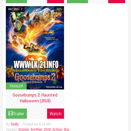
Dec
2016
2016
RATING: 7
705
TRAILER
Goosebumps 2: Haunted
Halloween (2018)
21
Trailer
Watch
Dec
2016
By
fadly
Posted on
6:14 AM
Tagged
Drama
,
brother
,
2018
,
Action
,
Big