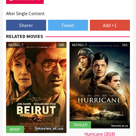
After Single Content
Sharer
Tweet
Add +1
RELATED MOVIES
RATING: 7
566
RATING: 7
565
TRAILER
BRRIP
Hurricane (2018)