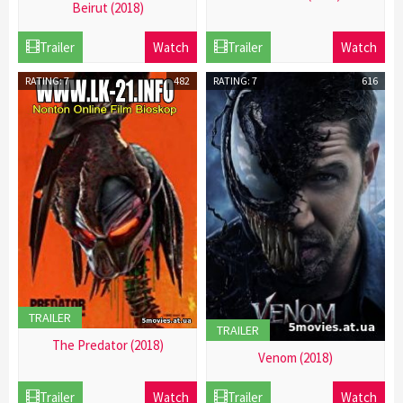
Beirut (2018)
21
21
Dec
Trailer
Watch
Trailer
Watch
Dec
2016
2016
RATING: 7
482
RATING: 7
616
TRAILER
TRAILER
The Predator (2018)
Venom (2018)
21
21
Dec
Trailer
Watch
Trailer
Watch