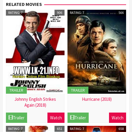
RELATED MOVIES
RATING: 7
906
RATING: 7
566
TRAILER
TRAILER
Johnny English Strikes
Hurricane (2018)
Again (2018)
21
21
Dec
Trailer
Watch
Trailer
Watch
Dec
2016
2016
RATING: 7
651
RATING: 7
658