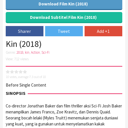
Download Film Kin (2018)
Download Subtitel Film Kin (2018)
Sharer
Tweet
Add +1
Kin (2018)
Genre:
2018
,
kin
,
Action
,
Sci-Fi
View: 712 views
10
votes, average
7.3
out of 10
Before Single Content
SINOPSIS
Co-director Jonathan Baker dan film thriller aksi Sci-Fi Josh Baker
menampilkan James Franco, Zoe Kravitz, dan Dennis Quaid.
Seorang bocah lelaki (Myles Truitt) menemukan senjata duniawi
yang kuat, yang ia gunakan untuk menyelamatkan kakak