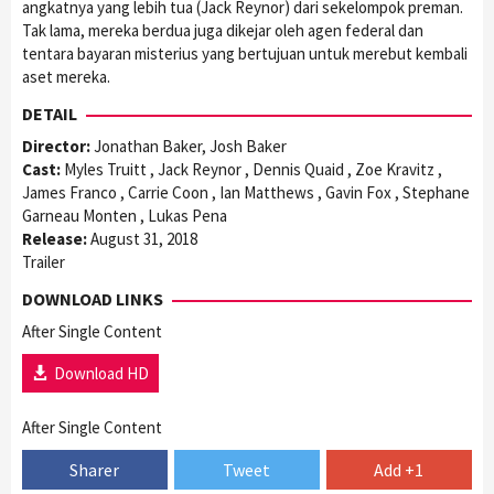
angkatnya yang lebih tua (Jack Reynor) dari sekelompok preman.
Tak lama, mereka berdua juga dikejar oleh agen federal dan
tentara bayaran misterius yang bertujuan untuk merebut kembali
aset mereka.
DETAIL
Director:
Jonathan Baker, Josh Baker
Cast:
Myles Truitt , Jack Reynor , Dennis Quaid , Zoe Kravitz ,
James Franco , Carrie Coon , Ian Matthews , Gavin Fox , Stephane
Garneau Monten , Lukas Pena
Release:
August 31, 2018
Trailer
DOWNLOAD LINKS
After Single Content
Download HD
After Single Content
Sharer
Tweet
Add +1