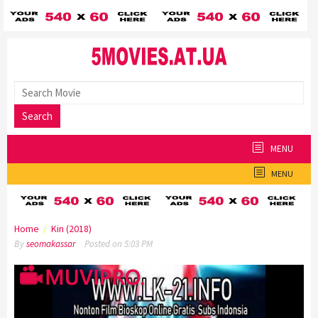
Skip
to
content
Search
MENU
MENU
Home
/
Kin (2018)
By
seomakassar
Posted on
5:03 PM