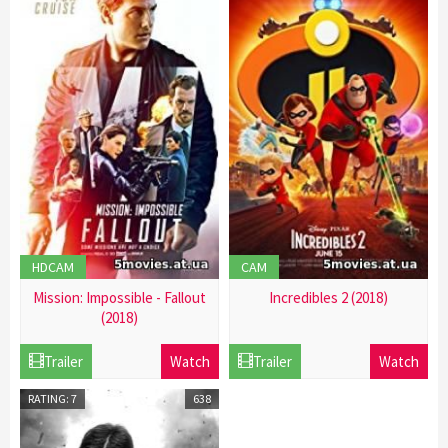
HDCAM
CAM
Mission: Impossible - Fallout
Incredibles 2 (2018)
(2018)
21
21
Dec
Trailer
Watch
Trailer
Watch
Dec
2016
2016
RATING: 7
638