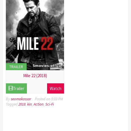
TRAILER
Mile 22 (2018)
21
Trailer
Watch
Dec
2016
By
seomakassar
Posted on
5:03 PM
Tagged
2018
,
kin
,
Action
,
Sci-Fi