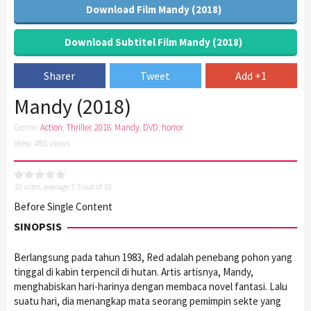
Download Film Mandy (2018)
Download Subtitel Film Mandy (2018)
Sharer
Tweet
Add +1
Mandy (2018)
Genre:
Action
,
Thriller
,
2018
,
Mandy
,
DVD
,
horror
View: 495 views
10
votes, average
7.3
out of 10
Before Single Content
SINOPSIS
Berlangsung pada tahun 1983, Red adalah penebang pohon yang
tinggal di kabin terpencil di hutan. Artis artisnya, Mandy,
menghabiskan hari-harinya dengan membaca novel fantasi. Lalu
suatu hari, dia menangkap mata seorang pemimpin sekte yang