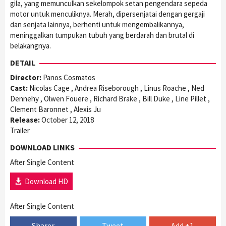
gila, yang memunculkan sekelompok setan pengendara sepeda
motor untuk menculiknya. Merah, dipersenjatai dengan gergaji
dan senjata lainnya, berhenti untuk mengembalikannya,
meninggalkan tumpukan tubuh yang berdarah dan brutal di
belakangnya.
DETAIL
Director:
Panos Cosmatos
Cast:
Nicolas Cage , Andrea Riseborough , Linus Roache , Ned
Dennehy , Olwen Fouere , Richard Brake , Bill Duke , Line Pillet ,
Clement Baronnet , Alexis Ju
Release:
October 12, 2018
Trailer
DOWNLOAD LINKS
After Single Content
Download HD
After Single Content
Sharer
Tweet
Add +1