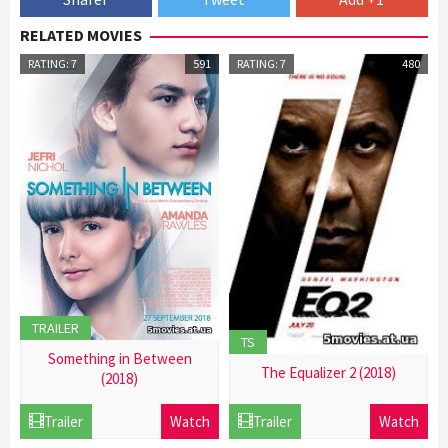
RELATED MOVIES
RATING: 7
591
RATING: 7
480
TRAILER
TS
Something in Between
The Equalizer 2 (2018)
(2018)
21
21
Trailer
Watch
Trailer
Watch
Dec
Dec