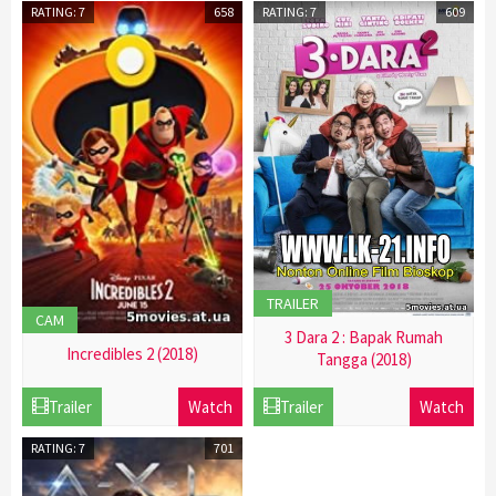
2016
2016
RATING: 7
658
RATING: 7
609
TRAILER
CAM
3 Dara 2 : Bapak Rumah
Incredibles 2 (2018)
Tangga (2018)
21
21
Trailer
Watch
Trailer
Watch
Dec
Dec
2016
2016
RATING: 7
701