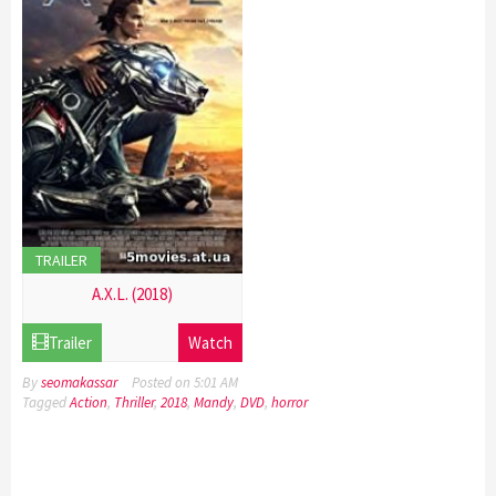
TRAILER
A.X.L. (2018)
21
Trailer
Watch
Dec
2016
By
seomakassar
Posted on
5:01 AM
Tagged
Action
,
Thriller
,
2018
,
Mandy
,
DVD
,
horror