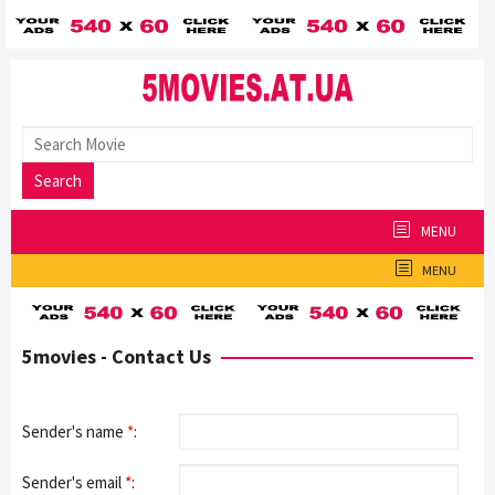
Skip
to
content
Search
MENU
MENU
5movies - Contact Us
By
Posted
Sender's name
*
:
on
Sender's email
*
: